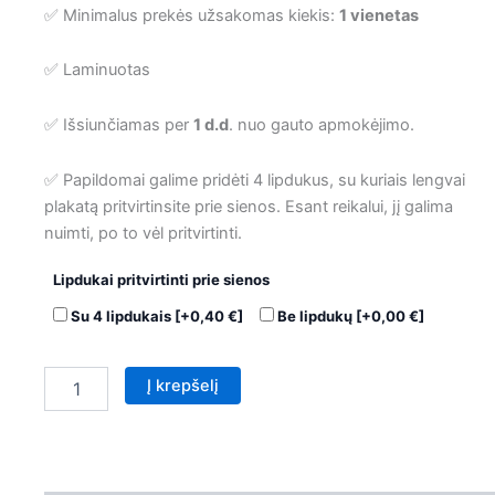
✅ Minimalus prekės užsakomas kiekis:
1 vienetas
✅ Laminuotas
✅ Išsiunčiamas per
1 d.d
. nuo gauto apmokėjimo.
✅ Papildomai galime pridėti 4 lipdukus, su kuriais lengvai
plakatą pritvirtinsite prie sienos. Esant reikalui, jį galima
nuimti, po to vėl pritvirtinti.
Lipdukai pritvirtinti prie sienos
Su 4 lipdukais
[+0,40 €]
Be lipdukų
[+0,00 €]
Į krepšelį