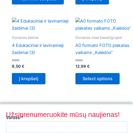
chosen
on
the
product
page
Dovanos šeimai
Dovanos visai klasei/grupei
4 Edukaciniai ir lavinamieji
A0 formato FOTO plakatas
žaidimai (3)
vaikams „Kalėdos“
Įvertinimas:
Įvertinimas:
8,50
€
12,99
€
0
0
iš
iš
5
5
Į krepšelį
Select options
Užsiprenumeruokite mūsų naujienas!
Vardas
*