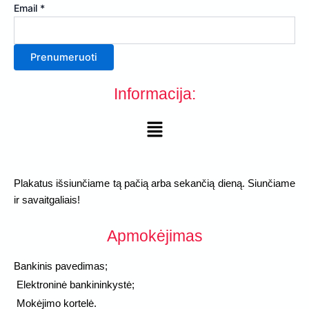
Vardas
Email
*
Email
Prenumeruoti
Informacija:
Menu
Plakatus išsiunčiame tą pačią arba sekančią dieną. Siunčiame
ir savaitgaliais!
Apmokėjimas
Bankinis pavedimas;
Elektroninė bankininkystė;
Mokėjimo kortelė.