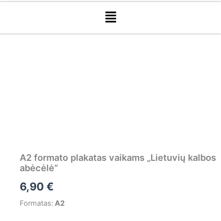
Menu
produkto
kiekis:
A2
formato
plakatas
vaikams
„Lietuvių
kalbos
abėcėlė“
A2 formato plakatas vaikams „Lietuvių kalbos
abėcėlė“
6,90
€
Formatas:
A2