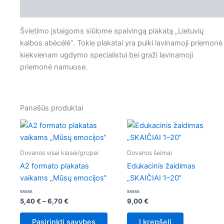
Aprašymas
Švietimo įstaigoms siūlome spalvingą plakatą „Lietuvių
kalbos abėcėlė“. Tokie plakatai yra puiki lavinamoji priemonė
kiekvienam ugdymo specialistui bei graži lavinamoji
priemonė namuose.
Panašūs produktai
Price
This
range:
product
5,40 €
through
has
Dovanos visai klasei/grupei
Dovanos šeimai
6,70 €
multiple
A2 formato plakatas
Edukacinis žaidimas
variants.
vaikams „Mūsų emocijos“
„SKAIČIAI 1–20“
The
options
Įvertinimas:
Įvertinimas:
5,40
€
–
6,70
€
9,00
€
0
0
may
iš
iš
5
5
be
Pasirinkti savybes
Į krepšelį