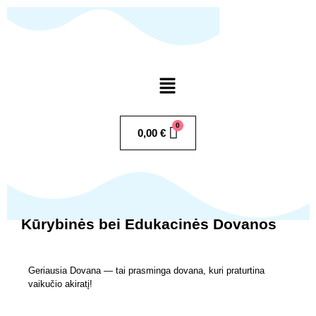
Pereiti
prie
turinio
Menu
0,00
€
Kūrybinės bei Edukacinės Dovanos
Geriausia Dovana — tai prasminga dovana, kuri praturtina
vaikučio akiratį!