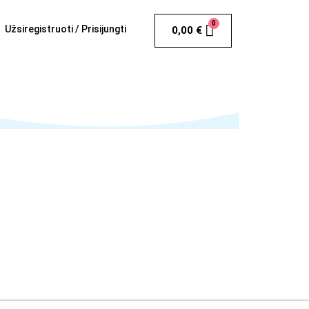
Užsiregistruoti / Prisijungti
0,00
€