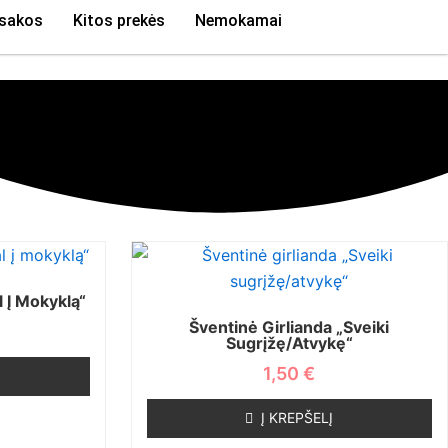
sakos
Kitos prekės
Nemokamai
l Į Mokyklą“
Šventinė Girlianda „Sveiki
Sugrįžę/atvykę“
1,50
€
Į KREPŠELĮ