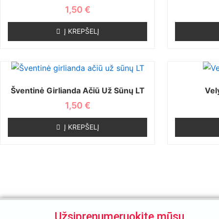
1,50
€
Į KREPŠELĮ
Šventinė Girlianda Ačiū Už Sūnų LT
Vel
1,50
€
Į KREPŠELĮ
Užsiprenumeruokite mūsų