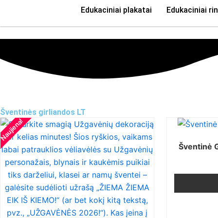
Edukaciniai plakatai
Edukaciniai rin
Šventinės girliandos LT
Naujiena!
Šventinė G