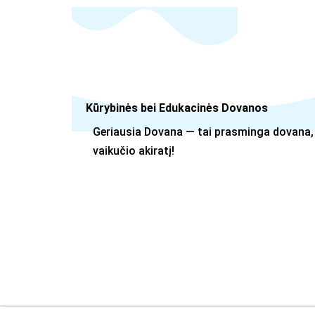
Pereiti
prie
turinio
Kūrybinės bei Edukacinės Dovanos
Geriausia Dovana — tai prasminga dovana, 
vaikučio akiratį!