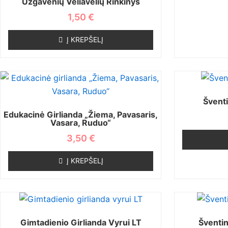
Užgavėnių Vėliavėlių Rinkinys
1,50
€
Į KREPŠELĮ
Šventi
Edukacinė Girlianda „Žiema, Pavasaris,
Vasara, Ruduo“
3,50
€
Į KREPŠELĮ
Gimtadienio Girlianda Vyrui LT
Šventin