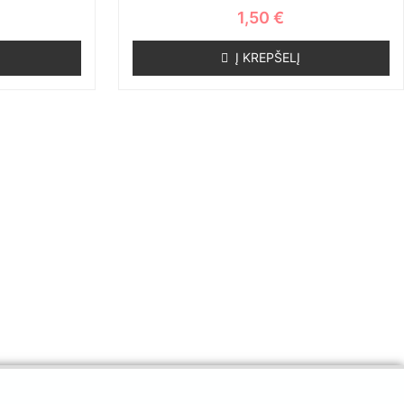
1,50
€
Į KREPŠELĮ