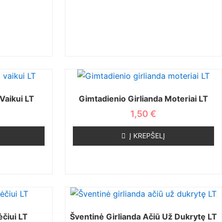
Vaikui LT
Gimtadienio Girlianda Moteriai LT
1,50
€
Į KREPŠELĮ
ėčiui LT
Šventinė Girlianda Ačiū Už Dukrytę LT