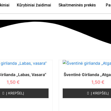
kiniai
Kūrybiniai žaidimai
Skaitmeninės prekės
Pa
irlianda „Labas, Vasara“
Šventinė Girlianda „Atga
1,50
€
1,50
€
Į KREPŠELĮ
Į KREPŠELĮ