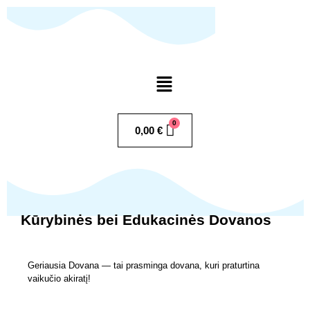
Pereiti
prie
turinio
Menu
0,00
€
Kūrybinės bei Edukacinės Dovanos
Geriausia Dovana — tai prasminga dovana, kuri praturtina
vaikučio akiratį!