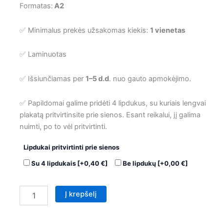
Formatas:
A2
✅ Minimalus prekės užsakomas kiekis:
1 vienetas
✅ Laminuotas
✅ Išsiunčiamas per
1–5 d.d
. nuo gauto apmokėjimo.
✅ Papildomai galime pridėti 4 lipdukus, su kuriais lengvai
plakatą pritvirtinsite prie sienos. Esant reikalui, jį galima
nuimti, po to vėl pritvirtinti.
Lipdukai pritvirtinti prie sienos
Su 4 lipdukais
[+0,40 €]
Be lipdukų
[+0,00 €]
Į krepšelį