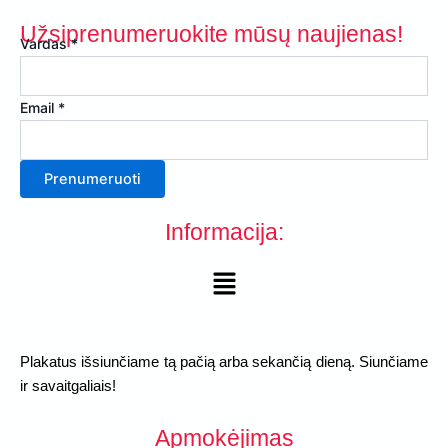
pr
Užsiprenumeruokite mūsų naujienas!
pa
Vardas
*
Vardas
Email
*
Email
Prenumeruoti
Informacija:
Menu
Plakatus išsiunčiame tą pačią arba sekančią dieną. Siunčiame
ir savaitgaliais!
Apmokėjimas