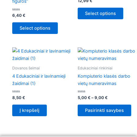
Įvertinimas:
12,99
€
figūros“
0
iš
5
Select options
Įvertinimas:
6,40
€
0
iš
5
Select options
Price
Th
range:
pr
5,00 €
through
ha
Dovanos šeimai
Edukaciniai rinkiniai
9,00 €
mul
4 Edukaciniai ir lavinamieji
Kompiuterio klasės darbo
var
žaidimai (1)
vietų numeravimas
Th
op
Įvertinimas:
Įvertinimas:
8,50
€
5,00
€
–
9,00
€
0
0
ma
iš
iš
5
5
be
Į krepšelį
Pasirinkti savybes
ch
on
th