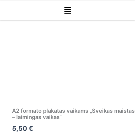
Menu
produkto
kiekis:
A2
formato
plakatas
vaikams
„Sveikas
maistas
–
laimingas
vaikas“
A2 formato plakatas vaikams „Sveikas maistas
– laimingas vaikas“
5,50
€