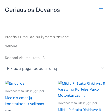
Rūšiuojama
Pereiti
Main
pagal
Geriausios Dovanos
populiarumą
prie
Men
turinio
Pradžia
/ Produktai su žymomis “dėlionė”
dėlionė
Rodomi visi rezultatai: 3
Dovanos visai klasei/grupei
Medinis emocijų
Dovanos visai klasei/grupei
konstruktorius vaikams
Miklių Pirštukų Rinkinys: 9