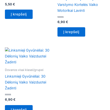
Įvertinimas:
5,50
€
Varstymo Kortelės Vaiko
0
iš
Motorikai Lavinti
5
Į krepšelį
Įvertinimas:
6,90
€
0
iš
5
Į krepšelį
Dovanos visai klasei/grupei
Linksmieji Gyvūnėliai: 30
Dėlionių Vaiko Vaizduotei
Žadinti
Įvertinimas:
6,90
€
0
iš
5
Į krepšelį