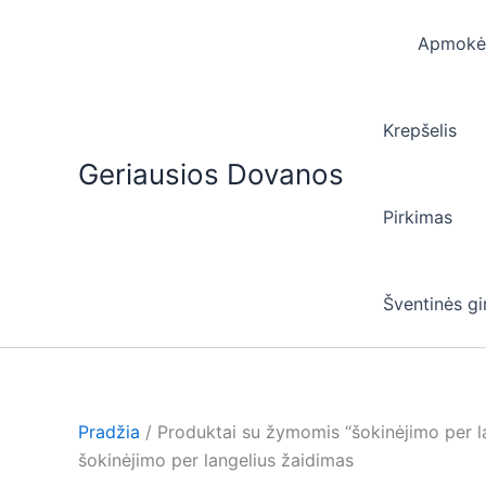
Pereiti
prie
Apmokė
turinio
Krepšelis
Geriausios Dovanos
Pirkimas
Šventinės gi
Pradžia
/ Produktai su žymomis “šokinėjimo per l
šokinėjimo per langelius žaidimas