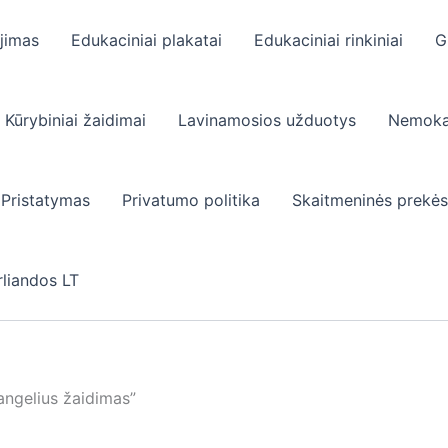
jimas
Edukaciniai plakatai
Edukaciniai rinkiniai
G
Kūrybiniai žaidimai
Lavinamosios užduotys
Nemoka
Pristatymas
Privatumo politika
Skaitmeninės prekės
rliandos LT
angelius žaidimas”