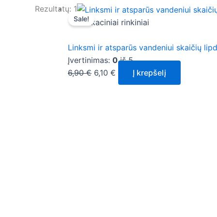
Original
Current
Rezultatų: 1
Sale!
price
price
Edukaciniai rinkiniai
was:
is:
6,90 €.
6,10 €.
Linksmi ir atsparūs vandeniui skaičių lip
Įvertinimas:
0
iš 5
6,90
€
6,10
€
Į krepšelį