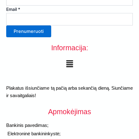
Vardas
Email
*
Email
Prenumeruoti
Informacija:
Menu
Plakatus išsiunčiame tą pačią arba sekančią dieną. Siunčiame
ir savaitgaliais!
Apmokėjimas
Bankinis pavedimas;
Elektroninė bankininkystė;