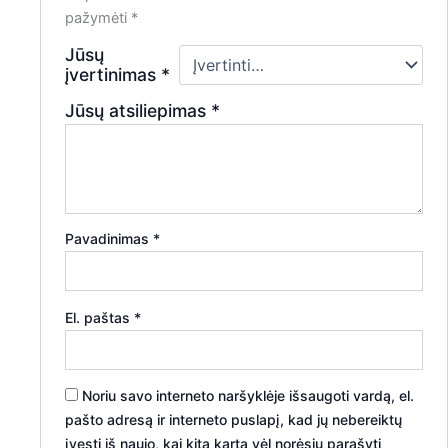
pažymėti
*
Jūsų
įvertinimas
*
Jūsų atsiliepimas
*
Pavadinimas
*
El. paštas
*
Noriu savo interneto naršyklėje išsaugoti vardą, el.
pašto adresą ir interneto puslapį, kad jų nebereiktų
įvesti iš naujo, kai kitą kartą vėl norėsiu parašyti