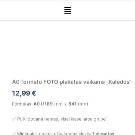
Menu
produkto
kiekis:
A0
formato
FOTO
plakatas
vaikams
„Kalėdos“
A0 formato FOTO plakatas vaikams „Kalėdos“
12,99
€
(
mm x
mm)
Formatas:
A0
1189
841
✅ Puiki dovana namas, visai klasei arba grupei!
✅ Minimalus prekės užsakomas kiekis:
1 vienetas