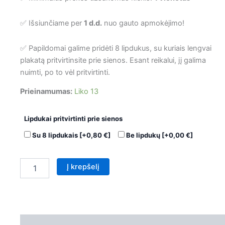
✅ Išsiunčiame per
1 d.d.
nuo gauto apmokėjimo!
✅ Papildomai galime pridėti 8 lipdukus, su kuriais lengvai
plakatą pritvirtinsite prie sienos. Esant reikalui, jį galima
nuimti, po to vėl pritvirtinti.
Prieinamumas:
Liko 13
Lipdukai pritvirtinti prie sienos
Su 8 lipdukais
[+0,80 €]
Be lipdukų
[+0,00 €]
Į krepšelį
Aprašymas