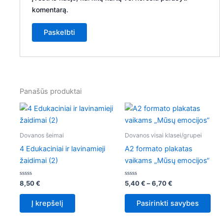
komentarą.
Panašūs produktai
Price
Th
range:
pr
5,40 €
through
ha
Dovanos šeimai
Dovanos visai klasei/grupei
6,70 €
mul
4 Edukaciniai ir lavinamieji
A2 formato plakatas
var
žaidimai (2)
vaikams „Mūsų emocijos“
Th
op
Įvertinimas:
Įvertinimas:
8,50
€
5,40
€
–
6,70
€
0
0
ma
iš
iš
5
5
be
Į krepšelį
Pasirinkti savybes
ch