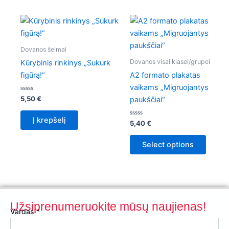
on
th
pr
pa
Dovanos šeimai
Dovanos visai klasei/grupei
Kūrybinis rinkinys „Sukurk
figūrą!“
A2 formato plakatas
vaikams „Migruojantys
Įvertinimas:
5,50
€
paukščiai“
0
iš
5
Į krepšelį
Įvertinimas:
5,40
€
0
iš
5
Select options
Užsiprenumeruokite mūsų naujienas!
Vardas
*