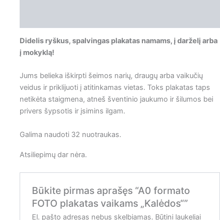
Atsiliepimai (0)
Didelis ryškus, spalvingas plakatas namams, į darželį arba
į mokyklą!
Jums belieka iškirpti šeimos narių, draugų arba vaikučių
veidus ir priklijuoti į atitinkamas vietas. Toks plakatas taps
netikėta staigmena, atneš šventinio jaukumo ir šilumos bei
privers šypsotis ir įsimins ilgam.
Galima naudoti 32 nuotraukas.
Atsiliepimų dar nėra.
Būkite pirmas aprašęs “A0 formato
FOTO plakatas vaikams „Kalėdos“”
El. pašto adresas nebus skelbiamas.
Būtini laukeliai