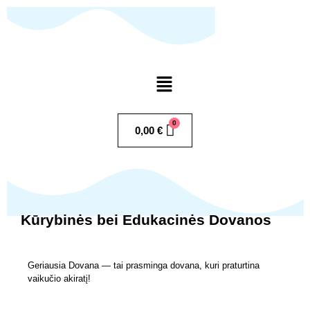
Pereiti
prie
turinio
Menu
0,00
€
Kūrybinės bei Edukacinės Dovanos
Geriausia Dovana — tai prasminga dovana, kuri praturtina
vaikučio akiratį!