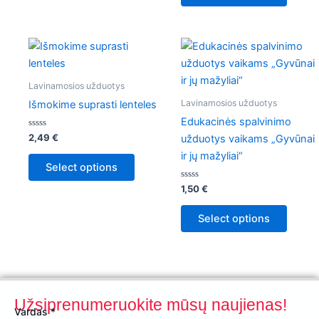
Lavinamosios užduotys
Lavinamosios užduotys
Išmokime suprasti lenteles
Edukacinės spalvinimo
Įvertinimas:
2,49
€
užduotys vaikams „Gyvūnai
0
iš
ir jų mažyliai“
5
Select options
Įvertinimas:
1,50
€
0
iš
5
Select options
Užsiprenumeruokite mūsų naujienas!
Email
Vardas
*