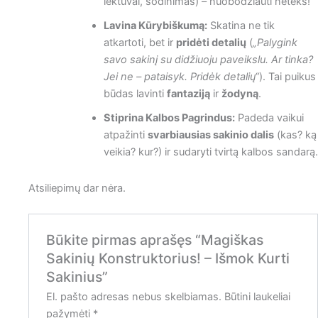
lėktuvai, sodinimas) – nuobodžiauti neteks!
Lavina Kūrybiškumą:
Skatina ne tik
atkartoti, bet ir
pridėti detalių
(
„Palygink
savo sakinį su didžiuoju paveikslu. Ar tinka?
Jei ne – pataisyk. Pridėk detalių“
). Tai puikus
būdas lavinti
fantaziją
ir
žodyną
.
Stiprina Kalbos Pagrindus:
Padeda vaikui
atpažinti
svarbiausias sakinio dalis
(kas? ką
veikia? kur?) ir sudaryti tvirtą kalbos sandarą.
Atsiliepimų dar nėra.
Būkite pirmas aprašęs “Magiškas
Sakinių Konstruktorius! – Išmok Kurti
Sakinius”
El. pašto adresas nebus skelbiamas.
Būtini laukeliai
pažymėti
*