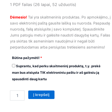
1 PDF failas (26 lapai, 52 užduotis)
Dėmesio!
Tai yra skaitmeninis produktas. Po apmokėjimo, į
savo elektroninį paštą gausite laišką su nuoroda. Paspaudę
nuorodą, failą atsisiųsite į savo kompiuterį. Spausdinkite
Jums patogiu metu ir galėsite naudoti daugybę kartų. Failas
yra skirtas tik asmeniniam naudojimui ir negali būti
perparduodamas arba persiųstas tretiesiems asmenims!
Būtina pažymėti!
*
Suprantu, kad perku skaitmeninį produktą, t.y. prekė
man bus atsiųsta TIK elektroniniu paštu ir aš galėsiu ją
spausdinti daug kartu
Į krepšelį