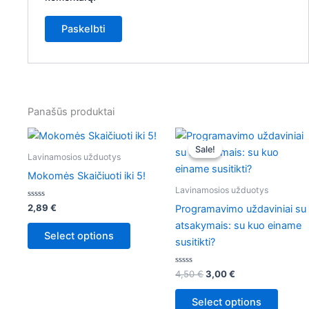
Panašūs produktai
Original
Current
price
price
Sale!
Sale!
was:
is:
Lavinamosios užduotys
4,50 €.
3,00 €.
Mokomės Skaičiuoti iki 5!
Lavinamosios užduotys
Įvertinimas:
2,89
€
Programavimo uždaviniai su
0
iš
atsakymais: su kuo einame
5
Select options
susitikti?
Įvertinimas:
4,50
€
3,00
€
0
iš
5
Select options