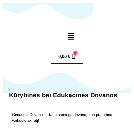
Pereiti
prie
turinio
Menu
0,00
€
Kūrybinės bei Edukacinės Dovanos
Geriausia Dovana — tai prasminga dovana, kuri praturtina
vaikučio akiratį!