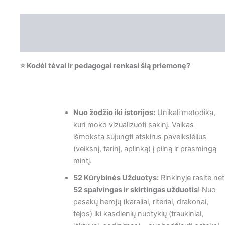
Aprašymas
Atsiliepimai (0)
⭐️ Kodėl tėvai ir pedagogai renkasi šią priemonę?
Nuo žodžio iki istorijos:
Unikali metodika,
kuri moko vizualizuoti sakinį. Vaikas
išmoksta sujungti atskirus paveikslėlius
(veiksnį, tarinį, aplinką) į pilną ir prasmingą
mintį.
52 Kūrybinės Užduotys:
Rinkinyje rasite net
52 spalvingas ir skirtingas užduotis
! Nuo
pasakų herojų (karaliai, riteriai, drakonai,
fėjos) iki kasdienių nuotykių (traukiniai,