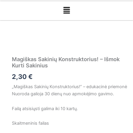
Menu
produkto
kiekis:
Magiškas
Sakinių
Konstruktorius!
–
Magiškas Sakinių Konstruktorius! – Išmok
Išmok
Kurti Sakinius
Kurti
2,30
€
Sakinius
„Magiškas Sakinių Konstruktorius!“ – edukacinė priemonė
Nuoroda galioja 30 dienų nuo apmokėjimo gavimo.
Failą atsisiųsti galima iki 10 kartų.
Skaitmeninis failas